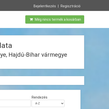
Bejelentkezés
Regisztráció
Még nincs termék a kosárban
lata
ye, Hajdú-Bihar vármegye
Rendezés