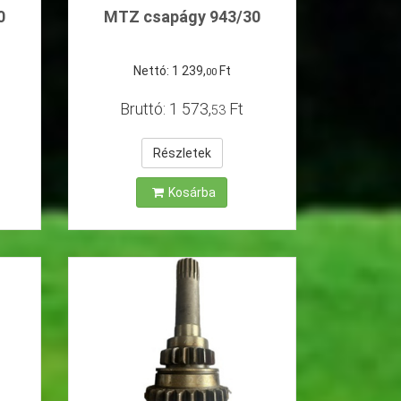
0
MTZ csapágy 943/30
Nettó:
1
239
,
Ft
00
Bruttó:
1
573
,
Ft
53
Részletek
Kosárba