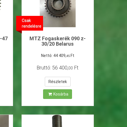
Csak
rendelésre
-47
MTZ Fogaskerék 090 z-
30/20 Belarus
Nettó:
44
409
,
Ft
45
Bruttó:
56
400
,
Ft
00
Részletek
Kosárba