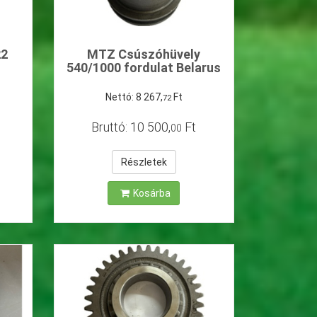
22
MTZ Csúszóhüvely
540/1000 fordulat Belarus
Nettó:
8
267
,
Ft
72
Bruttó:
10
500
,
Ft
00
Részletek
Kosárba