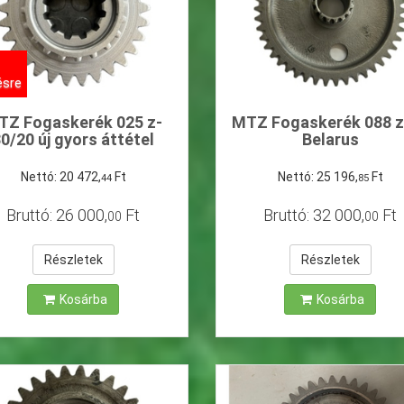
ésre
TZ Fogaskerék 025 z-
MTZ Fogaskerék 088 z
0/20 új gyors áttétel
Belarus
Belaru
Nettó:
20
472
,
Ft
Nettó:
25
196
,
Ft
44
85
Bruttó:
26
000
,
Ft
Bruttó:
32
000
,
Ft
00
00
Részletek
Részletek
Kosárba
Kosárba