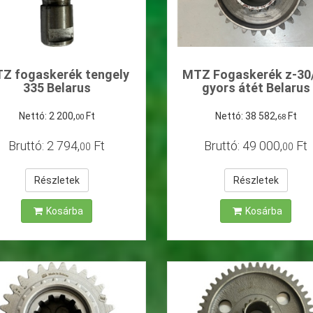
Z fogaskerék tengely
MTZ Fogaskerék z-30
335 Belarus
gyors átét Belarus
Nettó:
2
200
,
Ft
Nettó:
38
582
,
Ft
00
68
Bruttó:
2
794
,
Ft
Bruttó:
49
000
,
Ft
00
00
Részletek
Részletek
Kosárba
Kosárba