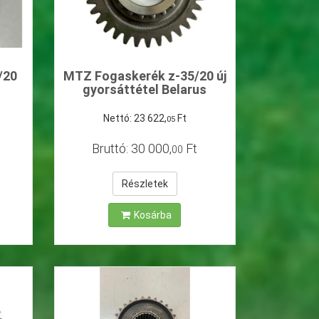
/20
MTZ Fogaskerék z-35/20 új
gyorsáttétel Belarus
Nettó:
23
622
,
Ft
05
Bruttó:
30
000
,
Ft
00
Részletek
Kosárba