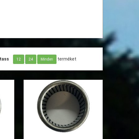
tass
terméket
12
24
Minden