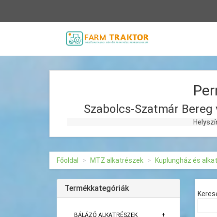
Vissza
a
főoldalra
Per
Szabolcs-Szatmár Bereg 
Helyszíni kiszállással
Főoldal
MTZ alkatrészek
Kuplungház és alka
Termékkategóriák
Keres
BÁLÁZÓ ALKATRÉSZEK