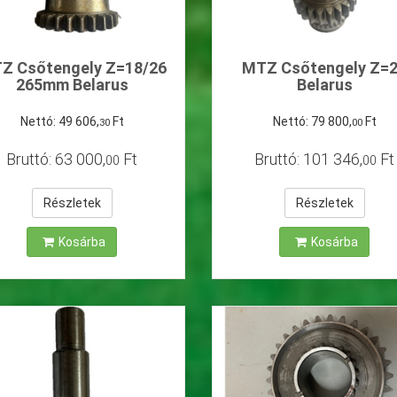
Z Csőtengely Z=18/26
MTZ Csőtengely Z=
265mm Belarus
Belarus
Nettó:
49
606
,
Ft
Nettó:
79
800
,
Ft
30
00
Bruttó:
63
000
,
Ft
Bruttó:
101
346
,
Ft
00
00
Részletek
Részletek
Kosárba
Kosárba