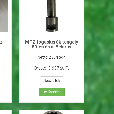
z-
MTZ fogaskerék tengely
50-es és új Belarus
Nettó:
2
864
,
Ft
00
Bruttó:
3
637
,
Ft
28
Részletek
Kosárba