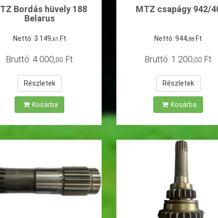
TZ Bordás hüvely 188
MTZ csapágy 942/4
Belarus
Nettó:
3
149
,
Ft
Nettó:
944
,
Ft
61
88
Bruttó:
4
000
,
Ft
Bruttó:
1
200
,
Ft
00
00
Részletek
Részletek
Kosárba
Kosárba