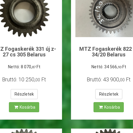
Z Fogaskerék 331 új z-
MTZ Fogaskerék 822 
27 cs 305 Belarus
34/20 Belarus
Nettó:
8
070
,
Ft
Nettó:
34
566
,
Ft
87
93
Bruttó:
10
250
,
Ft
Bruttó:
43
900
,
Ft
00
00
Részletek
Részletek
Kosárba
Kosárba