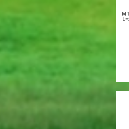
MT
L=