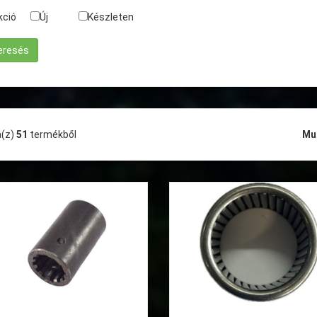
kció
Új
Készleten
a(z)
51
termékből
Mu