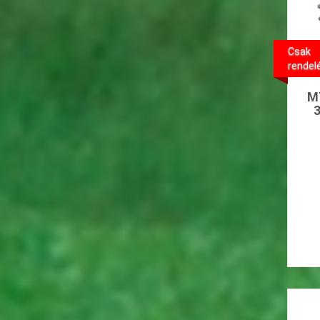
Csak
rendel
M
3