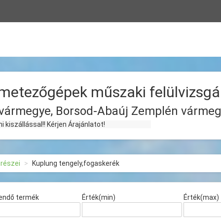
metezőgépek műszaki felülvizsgá
vármegye, Borsod-Abaúj Zemplén vármeg
!! Kérjen Árajánlatot!
trészei
Kuplung tengely,fogaskerék
endő termék
Érték(min)
Érték(max)