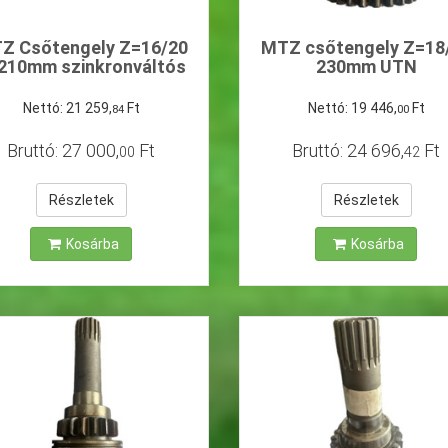
Z Csőtengely Z=16/20
MTZ csőtengely Z=18
210mm szinkronváltós
230mm UTN
Bela
Nettó:
21
259
,
Ft
Nettó:
19
446
,
Ft
84
00
Bruttó:
27
000
,
Ft
Bruttó:
24
696
,
Ft
00
42
Részletek
Részletek
Kosárba
Kosárba