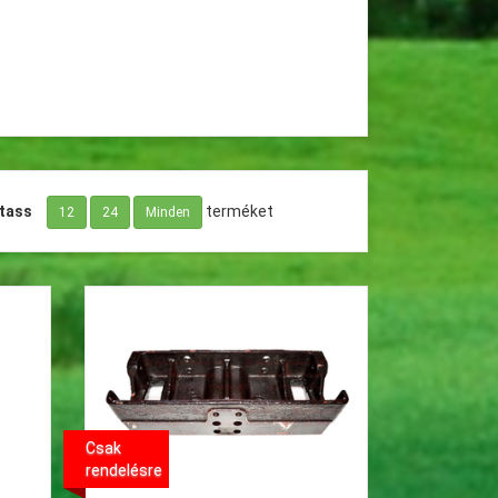
tass
terméket
12
24
Minden
Csak
rendelésre