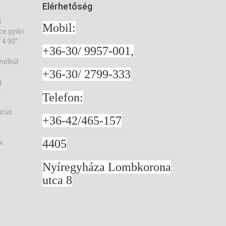
Elérhetőség
S
Mobil:
e gyári
4 90°
+36-30/ 9957-001,
nélkül
+36-30/ 2799-333
g
k
Telefon:
ürüs
+36-42/465-157
4405
i
Nyíregyháza Lombkorona
utca 8