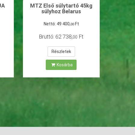
UA
MTZ Első súlytartó 45kg
súlyhoz Belarus
Nettó:
49
400
,
Ft
00
Bruttó:
62
738
,
Ft
00
Részletek
Kosárba