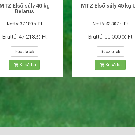
MTZ Első súly 40 kg
MTZ Első súly 45 kg 
Belarus
Nettó:
37
180
,
Ft
Nettó:
43
307
,
Ft
00
09
Bruttó:
47
218
,
Ft
Bruttó:
55
000
,
Ft
60
00
Részletek
Részletek
Kosárba
Kosárba