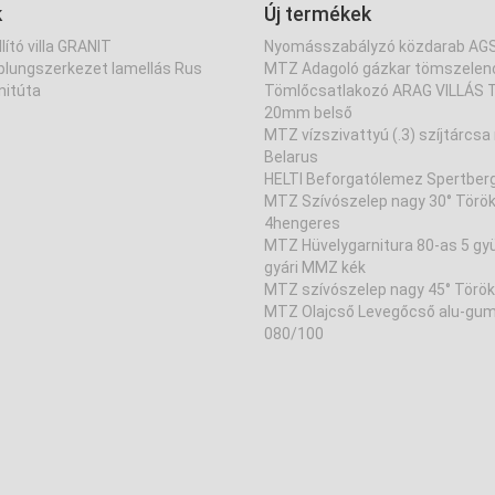
k
Új termékek
lító villa GRANIT
Nyomásszabályzó közdarab AG
lungszerkezet lamellás Rus
MTZ Adagoló gázkar tömszelenc
nitúta
Tömlőcsatlakozó ARAG VILLÁS T
20mm belső
MTZ vízszivattyú (.3) szíjtárcsa 
Belarus
HELTI Beforgatólemez Spertber
MTZ Szívószelep nagy 30° Törö
4hengeres
MTZ Hüvelygarnitura 80-as 5 gy
gyári MMZ kék
MTZ szívószelep nagy 45° Török
MTZ Olajcső Levegőcső alu-gum
080/100