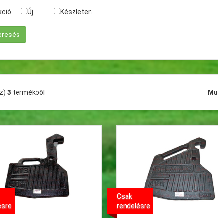
kció
Új
Készleten
(z)
3
termékből
Mu
Csak
ésre
rendelésre