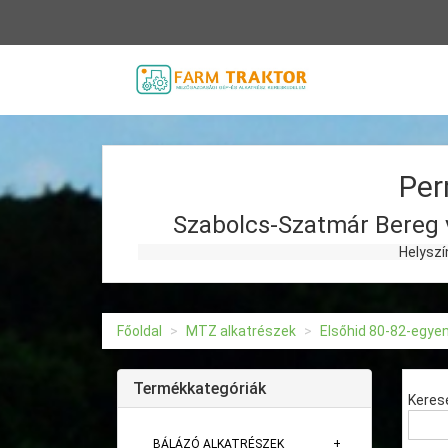
Vissza
a
főoldalra
Per
Szabolcs-Szatmár Bereg 
Helyszíni kiszállással
Főoldal
MTZ alkatrészek
Elsőhid 80-82-egye
Termékkategóriák
Keres
BÁLÁZÓ ALKATRÉSZEK