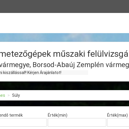
metezőgépek műszaki felülvizsgá
vármegye, Borsod-Abaúj Zemplén vármeg
!! Kérjen Árajánlatot!
nes
Súly
endő termék
Érték(min)
Érték(max)