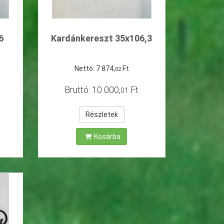
6
Kardánkereszt 35x106,3
Nettó:
7
874
,
Ft
02
Bruttó:
10
000
,
Ft
01
Részletek
Kosárba