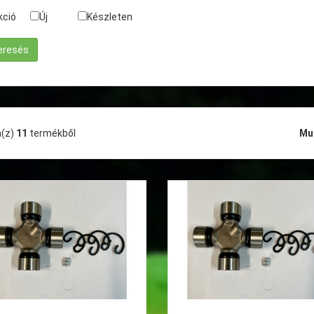
kció
Új
Készleten
a(z)
11
termékből
Mu