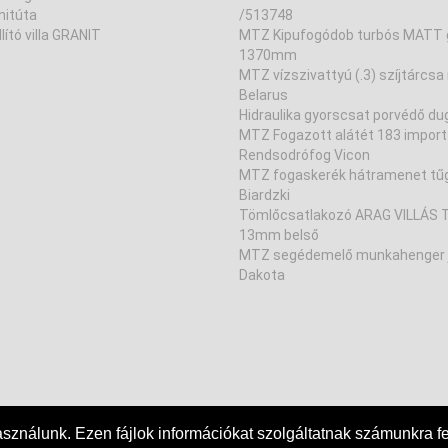
nitúta
/513748
lító villa GRANIT
MTZ Kipufogódob turbós MATT 
1370mm
MTZ vízszivattyú (.3) szíjtárcsa 
Belarus
Hidraulika gyorscsat porvédő du
MTZ Fogazott alátét 183 import
Rendsodrófog Vicon
MTZ fogaskerék hátramenet tű
Biardzki
Tömlőcsatlakozó ARAG VILLÁS T
13mm belső
MTZ segédemelő munkahenger 
Dakota
használunk. Ezen fájlok információkat szolgáltatnak számunkra fe