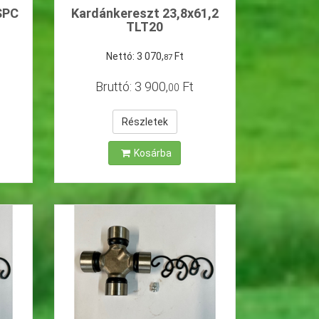
SPC
Kardánkereszt 23,8x61,2
TLT20
Nettó:
3
070
,
Ft
87
Bruttó:
3
900
,
Ft
00
Részletek
Kosárba