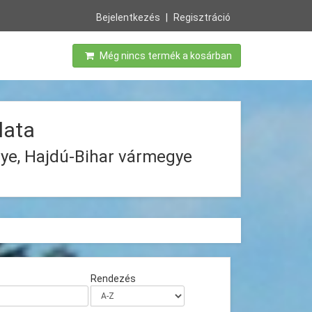
Bejelentkezés
Regisztráció
Még nincs termék a kosárban
lata
ye, Hajdú-Bihar vármegye
Rendezés