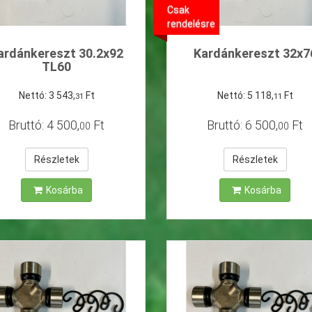
Csak
rendelésre
ardánkereszt 30.2x92
Kardánkereszt 32x7
TL60
Nettó:
3
543
,
Ft
Nettó:
5
118
,
Ft
31
11
Bruttó:
4
500
,
Ft
Bruttó:
6
500
,
Ft
00
00
Részletek
Részletek
Kosárba
Kosárba