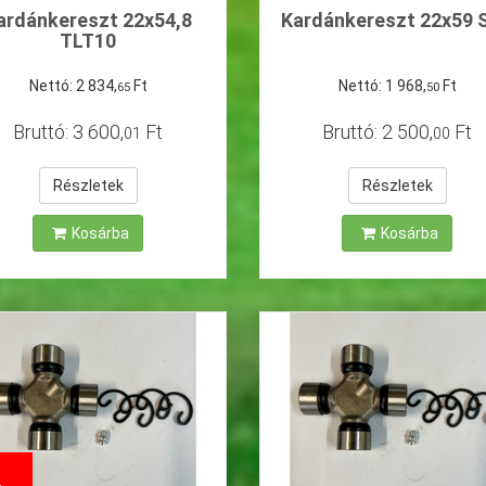
ardánkereszt 22x54,8
Kardánkereszt 22x59 
TLT10
Nettó:
2
834
,
Ft
Nettó:
1
968
,
Ft
65
50
Bruttó:
3
600
,
Ft
Bruttó:
2
500
,
Ft
01
00
Részletek
Részletek
Kosárba
Kosárba