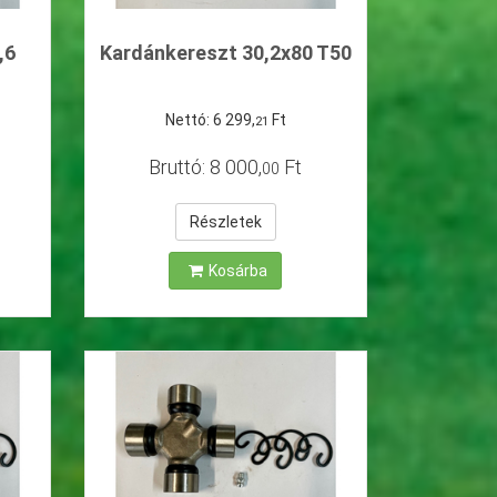
,6
Kardánkereszt 30,2x80 T50
Nettó:
6
299
,
Ft
21
Bruttó:
8
000
,
Ft
00
Részletek
Kosárba