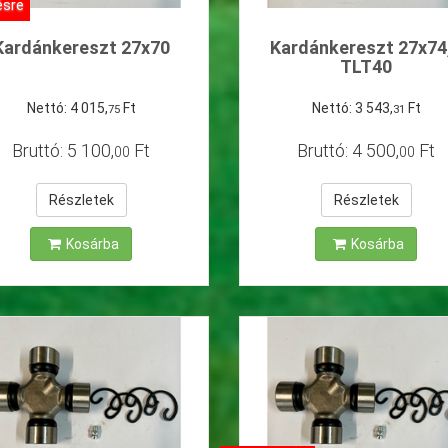
ésre
Kardánkereszt 27x70
Kardánkereszt 27x74
TLT40
Nettó:
4
015
,
Ft
Nettó:
3
543
,
Ft
75
31
Bruttó:
5
100
,
Ft
Bruttó:
4
500
,
Ft
00
00
Részletek
Részletek
Kosárba
Kosárba