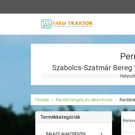
Vissza
a
főoldalra
Per
Szabolcs-Szatmár Bereg 
Helyszíni kiszállással
Főoldal
Kardántengely és alkatrészei
Kardán
Termékkategóriák
Keres
BÁLÁZÓ ALKATRÉSZEK