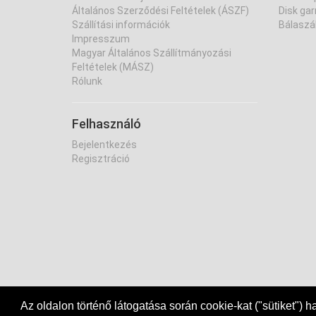
Általános Szerződési Feltételek (ÁSZF)
Disk gar
Szállítási információk
Bálaszál
Impresszum
Magyar Általános Szállítmányozási
Feltételek (MÁSZ)
Rólunk
Felhasználó
Bejelentkezés
Regisztráció
Az oldalon történő látogatása során cookie-kat ("sütiket") 