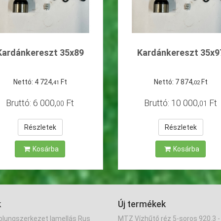
Kardánkereszt 35x89
Kardánkereszt 35x9
Nettó:
4
724
,
Ft
Nettó:
7
874
,
Ft
41
02
Bruttó:
6
000
,
Ft
Bruttó:
10
000
,
Ft
00
01
Részletek
Részletek
Kosárba
Kosárba
k
Új termékek
lungszerkezet lamellás Rus
MTZ Vízhűtő réz 5-soros 920.3 -