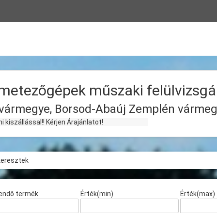
metezőgépek műszaki felülvizsgá
vármegye, Borsod-Abaúj Zemplén vármeg
!! Kérjen Árajánlatot!
keresztek
endő termék
Érték(min)
Érték(max)