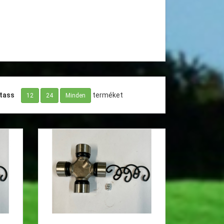
tass
terméket
12
24
Minden