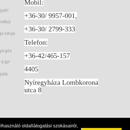
Mobil:
gyári
+36-30/ 9957-001,
nélkül
+36-30/ 2799-333
gó sárga
Telefon:
görgős
+36-42/465-157
4 90°
4405
jobb
Nyíregyháza Lombkorona
utca 8
Kapcsolat
lhasználó oldallátogatási szokásairól,