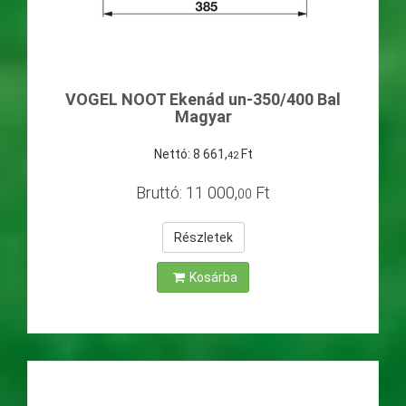
VOGEL NOOT Ekenád un-350/400 Bal
Magyar
Nettó:
8
661
,
Ft
42
Bruttó:
11
000
,
Ft
00
Részletek
Kosárba