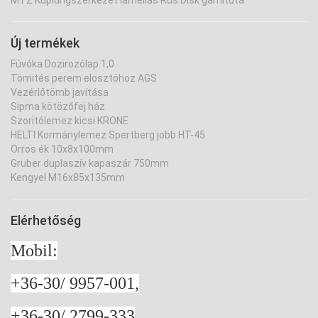
MTZ Kuplungszerkezet lamellás Rus Disk garnitúta
Új termékek
Fúvóka Dozirozólap 1,0
Tömités perem elosztóhoz AGS
Vezérlőtömb javítása
Sipma kötözőfej ház
Szoritólemez kicsi KRONE
HELTI Kormánylemez Spertberg jobb HT-45
Orros ék 10x8x100mm
Gruber duplaszív kapaszár 750mm
Kengyel M16x85x135mm
Elérhetőség
Mobil:
+36-30/ 9957-001,
+36-30/ 2799-333