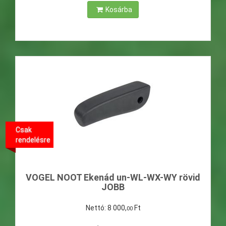
Kosárba
Csak
rendelésre
VOGEL NOOT Ekenád un-WL-WX-WY rövid
JOBB
Nettó:
8
000
,
Ft
00