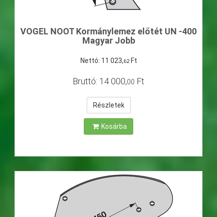
VOGEL NOOT Kormánylemez előtét UN -400
Magyar Jobb
Nettó:
11
023
,
Ft
62
Bruttó:
14
000
,
Ft
00
Részletek
Kosárba