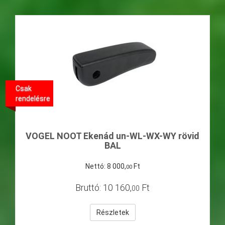
Csak
rendelésre
VOGEL NOOT Ekenád un-WL-WX-WY rövid
BAL
Nettó:
8
000
,
Ft
00
Bruttó:
10
160
,
Ft
00
Részletek