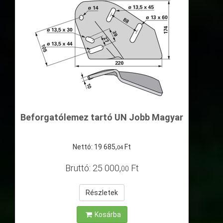
Beforgatólemez tartó UN Jobb Magyar
Nettó:
19
685
,
Ft
04
Bruttó:
25
000
,
Ft
00
Részletek
Kosárba