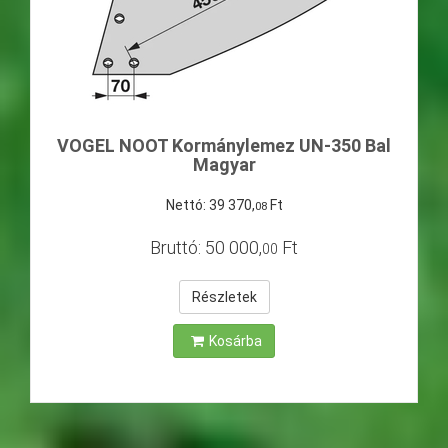
VOGEL NOOT Kormánylemez UN-350 Bal
Magyar
Nettó:
39
370
,
Ft
08
Bruttó:
50
000
,
Ft
00
Részletek
Kosárba