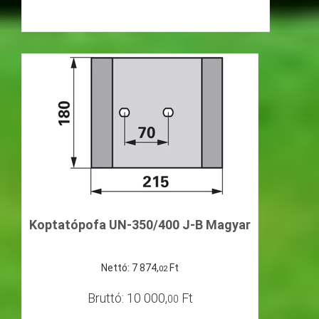
Koptatópofa UN-350/400 J-B Magyar
Nettó:
7
874
,
Ft
02
Bruttó:
10
000
,
Ft
00