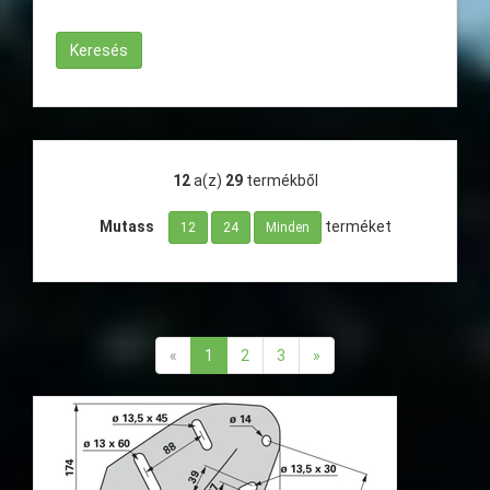
12
a(z)
29
termékből
Mutass
terméket
12
24
Minden
«
1
2
3
»