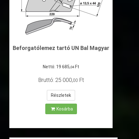
Beforgatólemez tartó UN Bal Magyar
Nettó:
19
685
,
Ft
04
Bruttó:
25
000
,
Ft
00
Részletek
Kosárba