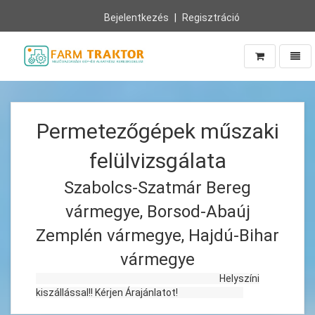
Bejelentkezés
Regisztráció
Navig
Vissza
a
főoldalra
Permetezőgépek műszaki
felülvizsgálata
Szabolcs-Szatmár Bereg
vármegye, Borsod-Abaúj
Zemplén vármegye, Hajdú-Bihar
vármegye
Helyszíni
kiszállással!! Kérjen Árajánlatot!