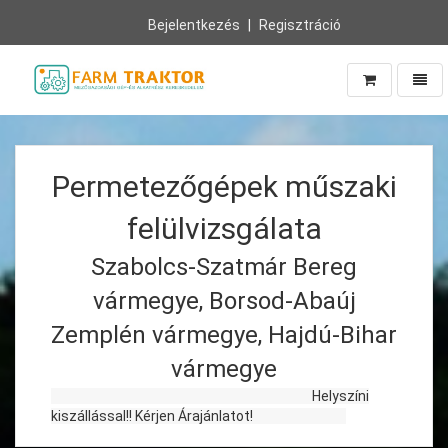
Bejelentkezés
Regisztráció
Navig
Vissza
a
főoldalra
Permetezőgépek műszaki
felülvizsgálata
Szabolcs-Szatmár Bereg
vármegye, Borsod-Abaúj
Zemplén vármegye, Hajdú-Bihar
vármegye
Helyszíni
kiszállással!! Kérjen Árajánlatot!