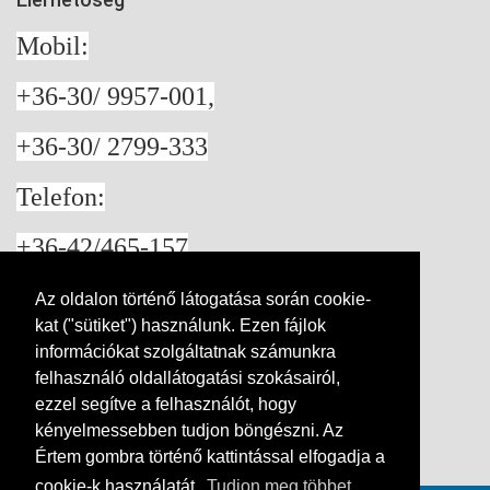
Mobil:
+36-30/ 9957-001,
+36-30/ 2799-333
Telefon:
+36-42/465-157
4405
Az oldalon történő látogatása során cookie-
kat ("sütiket") használunk. Ezen fájlok
Nyíregyháza Lombkorona utca 8
információkat szolgáltatnak számunkra
felhasználó oldallátogatási szokásairól,
ezzel segítve a felhasználót, hogy
kényelmessebben tudjon böngészni. Az
Értem gombra történő kattintással elfogadja a
Kapcsolat
cookie-k használatát.
Tudjon meg többet...