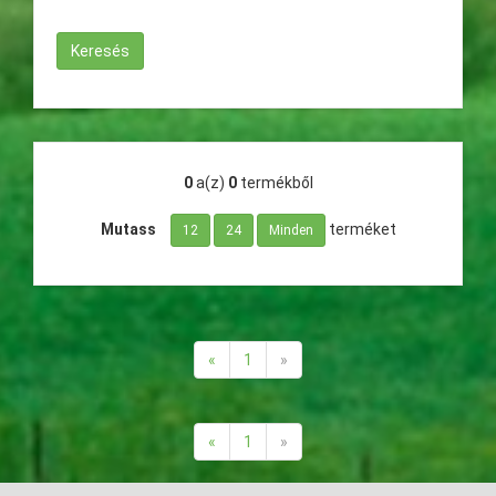
0
a(z)
0
termékből
Mutass
terméket
12
24
Minden
«
1
»
«
1
»